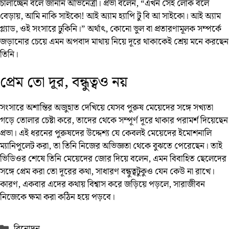
চালাচ্ছেন বলে জানান অভিনেত্রী। প্রভা বলেন, “এখন সেই লোক বলে
বেড়ায়, আমি নাকি সাইকো! আই অ্যাম হ্যাপি টু বি আ সাইকো। আই অ্যাম
গ্ল্যাড, ওই সংসারে ঢুকিনি।” অর্থাৎ, কোনো ভুল বা প্রতারণামূলক সম্পর্কে
জড়ানোর চেয়ে এমন অপবাদ মাথায় নিয়ে দূরে থাকাকেই শ্রেয় মনে করছেন
তিনি।
প্রেম তো দূর, বন্ধুত্বও নয়
সংসারে অশান্তির অজুহাত দেখিয়ে যেসব পুরুষ মেয়েদের সঙ্গে সখ্যতা
গড়ে তোলার চেষ্টা করে, তাদের থেকে সম্পূর্ণ দূরে থাকার পরামর্শ দিয়েছেন
প্রভা। এই ধরনের পুরুষদের উদ্দেশ্য যে কেবলই মেয়েদের ইমোশনালি
ম্যানিপুলেট করা, তা তিনি নিজের অভিজ্ঞতা থেকে বুঝতে পেরেছেন। তাই
ভিডিওর শেষে তিনি মেয়েদের জোর দিয়ে বলেন, এমন বিবাহিত ছেলেদের
সঙ্গে প্রেম করা তো দূরের কথা, সাধারণ বন্ধুত্বটুকুও যেন কেউ না রাখে।
কারণ, একবার এদের কথায় বিশ্বাস করে জড়িয়ে পড়লে, সারাজীবন
নিজেকে ক্ষমা করা কঠিন হয়ে পড়বে।
Categories