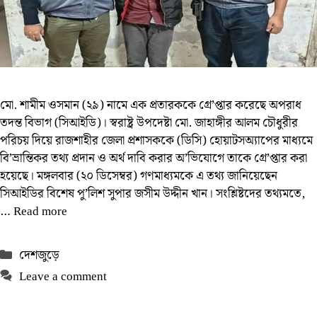
মো. শামীম ওসমান (২৯) নামে এক প্রতারককে গ্রে’প্তার করেছে অপরাধ
তদন্ত বিভাগ (সিআইডি)। স্বরাষ্ট্র উপদেষ্টা মো. জাহাঙ্গীর আলম চৌধুরীর
পরিচয় দিয়ে রাজশাহীর জেলা প্রশাসককে (ডিসি) হোয়াটসঅ্যাপের মাধ্যমে
বি’ভ্রান্তিকর তথ্য প্রদান ও অর্থ দাবি করার অ’ভিযোগে তাকে গ্রে’প্তার করা
হয়েছে। মঙ্গলবার (২০ ডিসেম্বর) গণমাধ্যমকে এ তথ্য জানিয়েছেন
সিআইডির বিশেষ পু’লিশ সুপার জসীম উদ্দীন খান। সংশ্লিষ্টদের তথ্যমতে,
…
Read more
Categories
দেশজুড়ে
Leave a comment