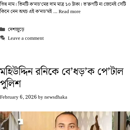
ভিন্ন নাম। তিনটি ক’নড’মের দাম মাত্র ১০ টাকা। ত’রুণটি না জেনেই সেটি
কিনে নেন অথচ এই ক’নড’মই …
Read more
Categories
দেশজুড়ে
Leave a comment
মহিউদ্দিন রনিকে বে’ধড়’ক পে’টাল
পুলিশ
February 6, 2026
by
newsdhaka