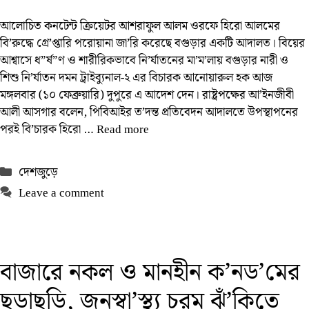
আলোচিত কনটেন্ট ক্রিয়েটর আশরাফুল আলম ওরফে হিরো আলমের
বি’রুদ্ধে গ্রে’প্তারি পরোয়ানা জা’রি করেছে বগুড়ার একটি আদালত। বিয়ের
আশ্বাসে ধ”র্ষ”ণ ও শারীরিকভাবে নি’র্যাতনের মা’ম’লায় বগুড়ার নারী ও
শিশু নি’র্যাতন দমন ট্রাইব্যুনাল-২ এর বিচারক আনোয়ারুল হক আজ
মঙ্গলবার (১০ ফেব্রুয়ারি) দুপুরে এ আদেশ দেন। রাষ্ট্রপক্ষের আ’ইনজীবী
আলী আসগার বলেন, পিবিআইর ত’দন্ত প্রতিবেদন আদালতে উপস্থাপনের
পরই বি’চারক হিরো …
Read more
Categories
দেশজুড়ে
Leave a comment
বাজারে নকল ও মানহীন ক’নড’মের
ছড়াছড়ি, জনস্বা’স্থ্য চরম ঝুঁ’কিতে