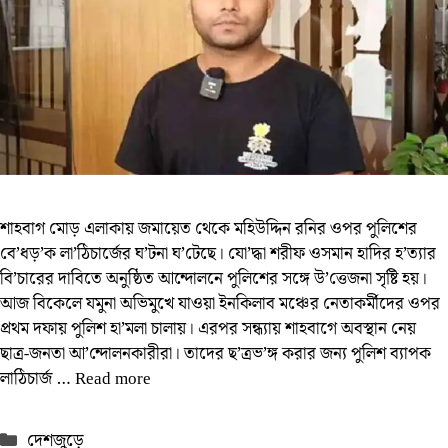
শাহবাগ মোড় এলাকায় জমায়েত থেকে মহিউদ্দিন রনির ওপর পুলিশের
বে’ধড়’ক লা’ঠিচার্জের ঘ’টনা ঘ’টেছে। যো’দ্ধা শরীফ ওসমান হাদির হ’ত্যার
বি’চারের দাবিতে অনুষ্ঠিত আন্দোলনে পুলিশের সঙ্গে উ’ত্তেজনা সৃষ্টি হয়।
আজ বিকেলে যমুনা অভিমুখে যাওয়া ইনকিলাব মঞ্চের নেতাকর্মীদের ওপর
প্রথম দফায় পুলিশ হা’মলা চালায়। এরপর সন্ধ্যায় শাহবাগে অবস্থান নেয়
ছাত্র-জনতা আ’ন্দোলনকারীরা। তাদের ছ’ত্রভ’ঙ্গ করার জন্য পুলিশ ব্যাপক
লাঠিচার্জ …
Read more
Categories
দেশজুড়ে