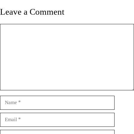
Leave a Comment
Comment
Name
Email
Website