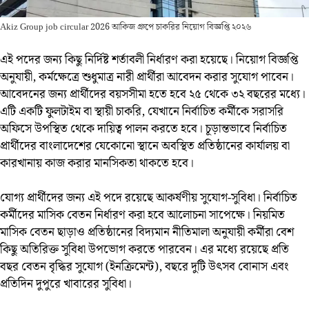
Akiz Group job circular 2026 আকিজ গ্রুপে চাকরির নিয়োগ বিজ্ঞপ্তি ২০২৬
এই পদের জন্য কিছু নির্দিষ্ট শর্তাবলী নির্ধারণ করা হয়েছে। নিয়োগ বিজ্ঞপ্তি
অনুযায়ী, কর্মক্ষেত্রে শুধুমাত্র নারী প্রার্থীরা আবেদন করার সুযোগ পাবেন।
আবেদনের জন্য প্রার্থীদের বয়সসীমা হতে হবে ২৫ থেকে ৩২ বছরের মধ্যে।
এটি একটি ফুলটাইম বা স্থায়ী চাকরি, যেখানে নির্বাচিত কর্মীকে সরাসরি
অফিসে উপস্থিত থেকে দায়িত্ব পালন করতে হবে। চূড়ান্তভাবে নির্বাচিত
প্রার্থীদের বাংলাদেশের যেকোনো স্থানে অবস্থিত প্রতিষ্ঠানের কার্যালয় বা
কারখানায় কাজ করার মানসিকতা থাকতে হবে।
যোগ্য প্রার্থীদের জন্য এই পদে রয়েছে আকর্ষণীয় সুযোগ-সুবিধা। নির্বাচিত
কর্মীদের মাসিক বেতন নির্ধারণ করা হবে আলোচনা সাপেক্ষে। নিয়মিত
মাসিক বেতন ছাড়াও প্রতিষ্ঠানের বিদ্যমান নীতিমালা অনুযায়ী কর্মীরা বেশ
কিছু অতিরিক্ত সুবিধা উপভোগ করতে পারবেন। এর মধ্যে রয়েছে প্রতি
বছর বেতন বৃদ্ধির সুযোগ (ইনক্রিমেন্ট), বছরে দুটি উৎসব বোনাস এবং
প্রতিদিন দুপুরে খাবারের সুবিধা।