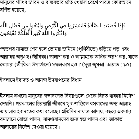
মানুষের পার্থিব জীবন ও বাস্তবতার প্রতি খেয়াল রেখে পবিত্র কোরআনে
বর্ণিত হয়েছে,
فَإِذَا قُضِيَتِ الصَّلَاةُ فَانتَشِرُوا فِي الْأَرْضِ وَابْتَغُوا مِن فَضْلِ اللَّهِ
وَاذْكُرُوا اللَّهَ كَثِيراً لَّعَلَّكُمْ تُفْلِحُونَ
‘অতপর নামাজ শেষ হলে তোমরা জমিনে (পৃথিবীতে) ছড়িয়ে পড় এবং
আল্লাহর অনুগ্রহ (জীবিকা) তালাশ কর ও আল্লাহকে অধিক স্মরণ কর, যাতে
তোমরা (জীবিকা উপার্জনে) সফলকাম হও।’ (সুরা জুমআ, আয়াত : ১০)
ইসলামে ইবাদত ও আনন্দ উদযাপনের বিধান
ইসলাম কখনো মানুষের স্বভাবজাত বিষয়গুলো থেকে বিরত থাকার নির্দেশ
দেয়নি। পরকালের চিরস্থায়ী জীবনে সুখ-শান্তিতে বসবাসের জন্য আল্লাহ
তায়ালার ইবাদতের কথা বলেছে। প্রতিদিন নামাজ আদায়, বছরে একবার
রমজানে রোজা পালন, সামর্থ্যবানদের জন্য হজ পালন এবং জাকাত
আদায়ের নির্দেশ দেওয়া হয়েছে।