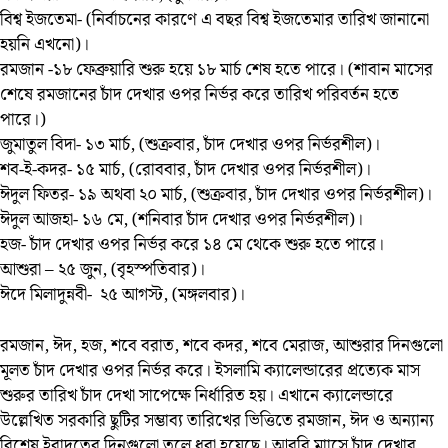
বিশ্ব ইজতেমা- (নির্বাচনের কারণে এ বছর বিশ্ব ইজতেমার তারিখ জানানো
হয়নি এখনো)।
রমজান -১৮ ফেব্রুয়ারি শুরু হয়ে ১৮ মার্চ শেষ হতে পারে। (শাবান মাসের
শেষে রমজানের চাঁদ দেখার ওপর নির্ভর করে তারিখ পরিবর্তন হতে
পারে।)
জুমাতুল বিদা- ১৩ মার্চ, (শুক্রবার, চাঁদ দেখার ওপর নির্ভরশীল)।
শব-ই-কদর- ১৫ মার্চ, (রোববার, চাঁদ দেখার ওপর নির্ভরশীল)।
ঈদুল ফিতর- ১৯ অথবা ২০ মার্চ, (শুক্রবার, চাঁদ দেখার ওপর নির্ভরশীল)।
ঈদুল আজহা- ১৬ মে, (শনিবার চাঁদ দেখার ওপর নির্ভরশীল)।
হজ- চাঁদ দেখার ওপর নির্ভর করে ১৪ মে থেকে শুরু হতে পারে।
আশুরা – ২৫ জুন, (বৃহস্পতিবার)।
ঈদে মিলাদুন্নবী- ২৫ আগস্ট, (মঙ্গলবার)।
রমজান, ঈদ, হজ, শবে বরাত, শবে কদর, শবে মেরাজ, আশুরার দিনগুলো
মূলত চাঁদ দেখার ওপর নির্ভর করে। ইসলামি ক্যালেন্ডারের প্রত্যেক মাস
শুরুর তারিখ চাঁদ দেখা সাপেক্ষে নির্ধারিত হয়। এখানে ক্যালেন্ডারে
উল্লেখিত সরকারি ছুটির সম্ভাব্য তারিখের ভিত্তিতে রমজান, ঈদ ও অন্যান্য
বিশেষ ইবাদতের দিনগুলো তুলে ধরা হয়েছে। আরবি মাাসে চাঁদ দেখার