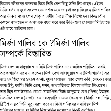
নিজের জীবনের বাস্তবতা নিয়ে তিনি বেশ কিছু উক্তি লিখেছেন। এইসব
উক্তি বর্তমান যুগে এসেও যেন দর্শক মনে জায়গা করে নিয়েছে।মির্জা গালিব
তার উক্তির মধ্যে প্রেম ,প্রকৃতি ,ধর্মীয় ,নিয়ে উক্তি লিখেছেন। কিন্তু তিনি
কখনো জানতেন না আজ এত বছর পরে তার উক্তি গুলা সোশ্যাল মিডিয়াতে
এই ভাবে ভাইরাল হবে।
মির্জা গালিব কে ?মির্জা গালিব
সম্পর্কে বিস্তারিত
মির্জা বেগ আসাদুল্লাহ খান যিনি
মির্জা গালিব
নামে অধিক পরিচিত। সবাই
তাকে গালিব নামে ডাকতেন। মির্জা বেগ আসাদুল্লাহ খান (মির্জা গালিব) এর
জন্ম ২৭ ডিসেম্বর ১৭৯৭ আগ্রা, মুঘল সাম্রাজ্য। তার পেশা কবি ,লেখক। তার
ভাষা উর্দু, ফার্সি। তিনি প্রেম, দর্শন, আধ্যাত্মিকতা বিষয়ে কবিতা লিখতেন।
তার স্ত্রির নাম উমরাও বেগম।মাতাপিতা মির্জা আব্দুল্লাহ বেগ (পিতা) ইজ্জত-
উত-নিসা বেগম (মাতা) . ১৫ ফেব্রুয়ারি ১৮৬৯ (বয়স ৭১) চাঁদনি চক, দিল্লি,
ব্রিটিশ ভারত তিনি মৃত্যু বরণ করেন। মির্জা গালিবের সমাধিস্থল মির্জা
গালিবের মাজার, যা দিল্লির নিজামুদ্দিন দরগাহের নিকট অবস্থিত।