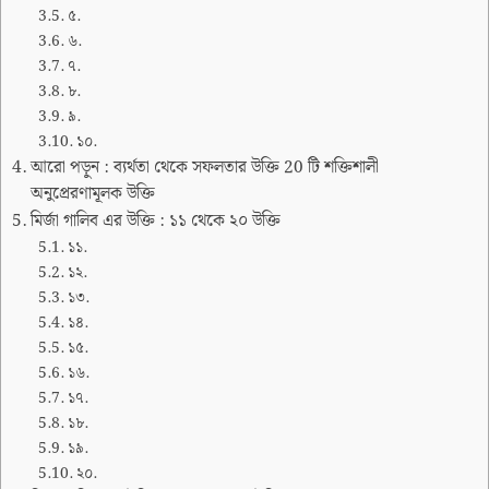
৫.
৬.
৭.
৮.
৯.
১০.
আরো পড়ুন : ব্যর্থতা থেকে সফলতার উক্তি 20 টি শক্তিশালী
অনুপ্রেরণামূলক উক্তি
মির্জা গালিব এর উক্তি : ১১ থেকে ২০ উক্তি
১১.
১২.
১৩.
১৪.
১৫.
১৬.
১৭.
১৮.
১৯.
২০.