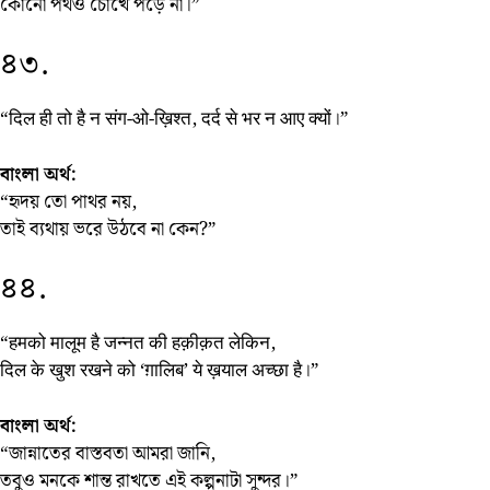
কোনো পথও চোখে পড়ে না।”
৪৩.
“दिल ही तो है न संग-ओ-ख़िश्त, दर्द से भर न आए क्यों।”
বাংলা অর্থ:
“হৃদয় তো পাথর নয়,
তাই ব্যথায় ভরে উঠবে না কেন?”
৪৪.
“हमको मालूम है जन्नत की हक़ीक़त लेकिन,
दिल के खुश रखने को ‘ग़ालिब’ ये ख़याल अच्छा है।”
বাংলা অর্থ:
“জান্নাতের বাস্তবতা আমরা জানি,
তবুও মনকে শান্ত রাখতে এই কল্পনাটা সুন্দর।”