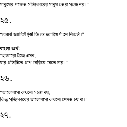
মানুষের পক্ষেও সত্যিকারের মানুষ হওয়া সহজ নয়।”
২৫.
“हज़ारों ख़्वाहिशें ऐसी कि हर ख़्वाहिश पे दम निकले।”
বাংলা অর্থ:
“হাজারো ইচ্ছে এমন,
যার প্রতিটিতে প্রাণ বেরিয়ে যেতে চায়।”
২৬.
“ভালোবাসা কখনো সহজ নয়,
কিন্তু সত্যিকারের ভালোবাসা কখনো শেষও হয় না।”
২৭.