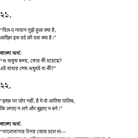
২১.
“दिल-ए-नादान तुझे हुआ क्या है,
आख़िर इस दर्द की दवा क्या है।”
বাংলা অর্থ:
“ও অবুঝ হৃদয়, তোর কী হয়েছে?
এই ব্যথার শেষ ওষুধই বা কী?”
২২.
“इश्क़ पर ज़ोर नहीं, है ये वो आतिश ग़ालिब,
कि लगाए न लगे और बुझाए न बने।”
বাংলা অর্থ:
“ভালোবাসার উপর জোর চলে না—