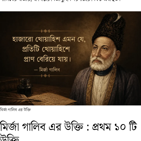
মির্জা গালিব এর উক্তি
মির্জা গালিব এর উক্তি : প্রথম ১০ টি
উক্তি