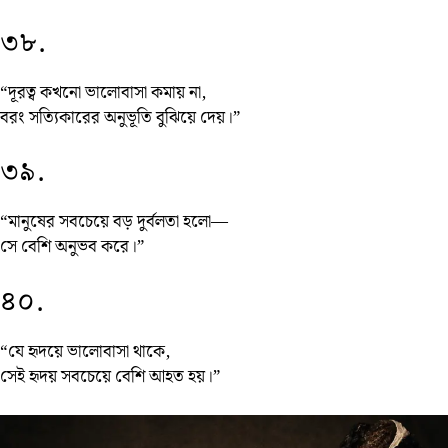
৩৮.
“দূরত্ব কখনো ভালোবাসা কমায় না,
বরং সত্যিকারের অনুভূতি বুঝিয়ে দেয়।”
৩৯.
“মানুষের সবচেয়ে বড় দুর্বলতা হলো—
সে বেশি অনুভব করে।”
৪০.
“যে হৃদয়ে ভালোবাসা থাকে,
সেই হৃদয় সবচেয়ে বেশি আহত হয়।”