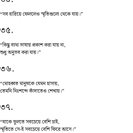
“সব হারিয়ে ফেললেও স্মৃতিগুলো থেকে যায়।”
৩৫.
“কিছু ব্যথা ভাষায় প্রকাশ করা যায় না,
শুধু অনুভব করা যায়।”
৩৬.
“মোহব্বত মানুষকে যেমন হাসায়,
তেমনি নিঃশব্দে কাঁদাতেও শেখায়।”
৩৭.
“যাকে ভুলতে সবচেয়ে বেশি চাই,
স্মৃতিতে সে-ই সবচেয়ে বেশি ফিরে আসে।”