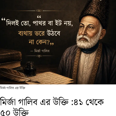
মির্জা গালিব এর উক্তি
মির্জা গালিব এর উক্তি :৪১ থেকে
৫০ উক্তি