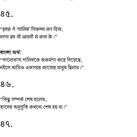
৪৫.
“इश्क़ ने ‘ग़ालिब’ निकम्मा कर दिया,
वरना हम भी आदमी थे काम के।”
বাংলা অর্থ:
“ভালোবাসা গালিবকে অকর্মণ্য করে দিয়েছে,
নইলে আমিও একসময় কাজের মানুষ ছিলাম।”
৪৬.
“কিছু সম্পর্ক শেষ হলেও,
তাদের অনুভূতি কখনো শেষ হয় না।”
৪৭.