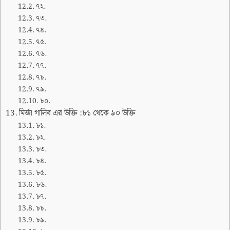
৭২.
৭৩.
৭৪.
৭৫.
৭৬.
৭৭.
৭৮.
৭৯.
৮০.
মির্জা গালিব এর উক্তি :৮১ থেকে ৯০ উক্তি
৮১.
৮২.
৮৩.
৮৪.
৮৫.
৮৬.
৮৭.
৮৮.
৮৯.