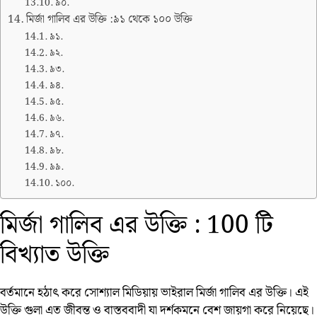
৯০.
মির্জা গালিব এর উক্তি :৯১ থেকে ১০০ উক্তি
৯১.
৯২.
৯৩.
৯৪.
৯৫.
৯৬.
৯৭.
৯৮.
৯৯.
১০০.
মির্জা গালিব এর উক্তি : 100 টি
বিখ্যাত উক্তি
বর্তমানে হঠাৎ করে সোশ্যাল মিডিয়ায় ভাইরাল মির্জা গালিব এর উক্তি। এই
উক্তি গুলা এত জীবন্ত ও বাস্তববাদী যা দর্শকমনে বেশ জায়গা করে নিয়েছে।