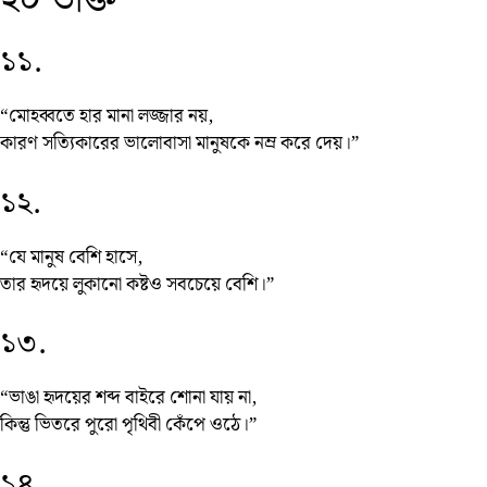
২০ উক্তি
১১.
“মোহব্বতে হার মানা লজ্জার নয়,
কারণ সত্যিকারের ভালোবাসা মানুষকে নম্র করে দেয়।”
১২.
“যে মানুষ বেশি হাসে,
তার হৃদয়ে লুকানো কষ্টও সবচেয়ে বেশি।”
১৩.
“ভাঙা হৃদয়ের শব্দ বাইরে শোনা যায় না,
কিন্তু ভিতরে পুরো পৃথিবী কেঁপে ওঠে।”
১৪.