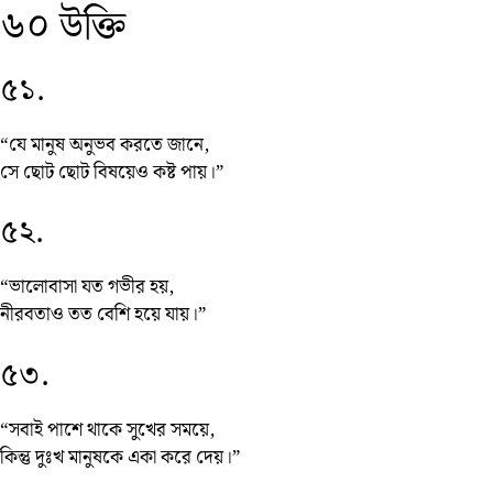
৬০ উক্তি
৫১.
“যে মানুষ অনুভব করতে জানে,
সে ছোট ছোট বিষয়েও কষ্ট পায়।”
৫২.
“ভালোবাসা যত গভীর হয়,
নীরবতাও তত বেশি হয়ে যায়।”
৫৩.
“সবাই পাশে থাকে সুখের সময়ে,
কিন্তু দুঃখ মানুষকে একা করে দেয়।”