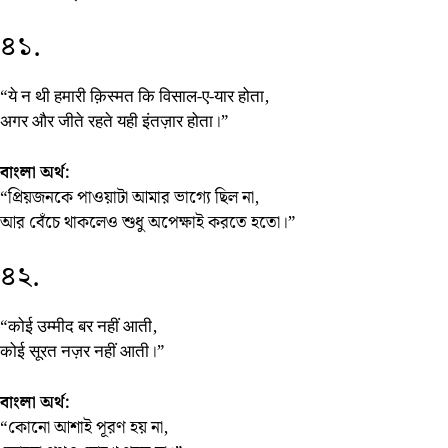
৪১.
“ये न थी हमारी क़िस्मत कि विसाल-ए-यार होता,
अगर और जीते रहते यही इंतज़ार होता।”
বাংলা অর্থ:
“প্রিয়জনকে পাওয়াটা আমার ভাগ্যে ছিল না,
আর বেঁচে থাকলেও শুধু অপেক্ষাই করতে হতো।”
৪২.
“कोई उम्मीद बर नहीं आती,
कोई सूरत नज़र नहीं आती।”
বাংলা অর্থ:
“কোনো আশাই পূরণ হয় না,