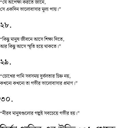
“যে অপেক্ষা করতে জানে,
সে একদিন ভালোবাসার মূল্য পায়।”
২৮.
“কিছু মানুষ জীবনে আসে শিক্ষা দিতে,
আর কিছু আসে স্মৃতি হয়ে থাকতে।”
২৯.
“চোখের পানি সবসময় দুর্বলতার চিহ্ন নয়,
কখনো কখনো তা গভীর ভালোবাসার প্রমাণ।”
৩০.
“নীরব মানুষগুলোর গল্পই সবচেয়ে গভীর হয়।”