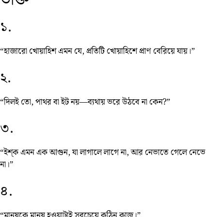
১.
“হাজারো খোয়াহিশ এমন যে, প্রতিটি খোয়াহিশে প্রাণ বেরিয়ে যায়।”
২.
“দিলই তো, পাথর বা ইট নয়—ব্যথায় ভরে উঠবে না কেন?”
৩.
“ইশ্‌ক এমন এক আগুন, যা লাগালে লাগে না, আর নেভাতে গেলে নেভে
না।”
৪.
“মানুষকে মানুষ হওয়াটাই সবচেয়ে কঠিন কাজ।”