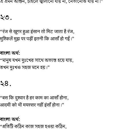
এ এমন আগুন, চাইলে জ্বালানো যায় না, নেভানোও যায় না।”
২৩.
“रंज से ख़ूगर हुआ इंसान तो मिट जाता है रंज,
मुश्किलें मुझ पर पड़ीं इतनी कि आसाँ हो गईं।”
বাংলা অর্থ:
“মানুষ যখন দুঃখের সাথে অভ্যস্ত হয়ে যায়,
তখন দুঃখও সহজ মনে হয়।”
২৪.
“बस कि दुश्वार है हर काम का आसाँ होना,
आदमी को भी मयस्सर नहीं इंसाँ होना।”
বাংলা অর্থ:
“প্রতিটি কঠিন কাজ সহজ হওয়া কঠিন,