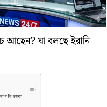
েঁচে আছেন? যা বলছে ইরানি
সত্য না কি গুজব?