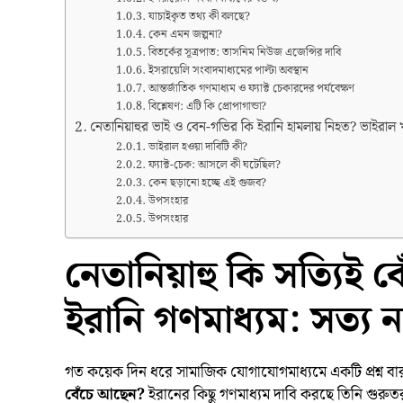
যাচাইকৃত তথ্য কী বলছে?
কেন এমন জল্পনা?
বিতর্কের সূত্রপাত: তাসনিম নিউজ এজেন্সির দাবি
ইসরায়েলি সংবাদমাধ্যমের পাল্টা অবস্থান
আন্তর্জাতিক গণমাধ্যম ও ফ্যাক্ট চেকারদের পর্যবেক্ষণ
বিশ্লেষণ: এটি কি প্রোপাগান্ডা?
নেতানিয়াহুর ভাই ও বেন-গভির কি ইরানি হামলায় নিহত? ভাইর
ভাইরাল হওয়া দাবিটি কী?
ফ্যাক্ট-চেক: আসলে কী ঘটেছিল?
কেন ছড়ানো হচ্ছে এই গুজব?
উপসংহার
উপসংহার
নেতানিয়াহু কি সত্যিই
ইরানি গণমাধ্যম: সত্য 
গত কয়েক দিন ধরে সামাজিক যোগাযোগমাধ্যমে একটি প্রশ্ন বা
বেঁচে আছেন?
ইরানের কিছু গণমাধ্যম দাবি করছে তিনি গুর