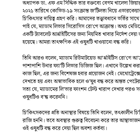
অধ্যাপক ডা. এফ এম সিদ্দিক তার বক্তব্যে বেগম খালেদা জিয়া
২০২১ তারিখে কোভিড-১৯ সংক্রান্ত জ’টিলতা নিয়ে এভারকেয়ার
চি’কিৎসার দায়িত্ব গ্রহণ করি। আমাদের তত্ত্বাবধানে ভর্তির সাথ
পাই যে, ম্যাডাম লিভার সিরোসিস রো’গে আক্রান্ত। অথচ মেডিকে
একটি ট্যাবলেট আর্থ্রাইটিসের জন্য নিয়মিত খাবার নির্দেশ দে
হয়েছে। আমরা তাৎক্ষণিক এই ওষুধটি খাওয়ানো বন্ধ করি।
তিনি আরও বলেন, ম্যাডাম রিউমাটয়েড আ’র্থ্রাইটিস রো’গে আ’ক
পাশাপাশি উনার ফ্যা’টি লিভার ডিজিজ ছিল। এখানে উল্লেখ করা 
কাজ ছিল, এর জন্য বিশেষজ্ঞ হবার প্রয়োজন নেই। মেথোট্রেক
দেখতে হয় এবং অস্বাভাবিক হলে ও’ষুধ বন্ধ করে অন্তত পেটের 
সত্য যে, ম্যাডামের লি’ভার ফাংশন টেস্ট খারাপ দেখার পরও সর
ওষুধটিও ব’ন্ধ করেননি।
চি’কিৎসকদের প্রতি অনাস্থার বিষয়ে তিনি বলেন, তৎকালীন চি
রাজি হননি। তবে অবস্থার গুরুত্ব বিবেচনা করে তার আস্থাভাজ
ওই ওষুধটি বন্ধ করে দেয়া ছিল অবশ্য কর্তব্য।