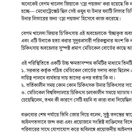
অনেকেই বেগম খালেদা জিয়াকে ‘স্লো পয়জন’ করা হয়েছে কি না 
হচ্ছে— মেথোট্রেক্সেট ছিল সেই ওষুধ যা উনার ফ্যাটি লিভার ড
উনার লিভারের জন্য ‘স্লো পয়জন’ হিসেবে কাজ করেছে।
বেগম খালেদা জিয়ার চি’কিৎসায় এই অবহেলাকে ‘ইচ্ছাকৃত অব
এবং এটি উনাকে হত্যা করার সুদূরপ্রসারী পরিকল্পনার অংশ কি ন
চিকিৎসায় অবহেলার সুস্পষ্ট প্রমাণ মেডিকেল বোর্ডের কাছে 
এই পরিস্থিতিতে একটি উচ্চ ক্ষমতাসম্পন্ন কমিটির মাধ্যমে তিনট
১. সরকার কর্তৃক গঠিত মেডিকেল বোর্ডের সদস্য কারা ছিলেন এব
দায়িত্ব পালনে ব্যর্থতার দায় তাদের ওপর বর্তায় কি না।
২. ভর্তিকালীন সময় কোন কোন চিকিৎসক উনার চিকিৎসার সাথে স
৩. মেডিকেল বিশ্ববিদ্যালয়ে চিকিৎসা চলাকালীন সময়ে ম্যাডাম
চেয়েছিলেন, তখন কী কারণে সেটি হয়নি বা কারা বাধা দিয়েছিল
বক্তব্যের শেষ পর্যায়ে তিনি জোর দিয়ে বলেন, সুষ্ঠু তদন্তের স্ব
আইনগতভাবে জব্দ করা এবং প্রয়োজনে সংশ্লিষ্ট ব্যক্তিদের বিদে
পরিবারের সাথে যোগাযোগ করে অবিলম্বে প্রয়োজনীয় আইনগত