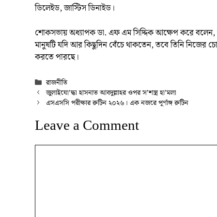
ডিলেইড, জাস্টিস ডিনাইড।
শোকসভায় অধ্যাপক ডা. এফ এম সিদ্দিক আক্ষেপ করে বলেন, সার
মানুষটি যদি আর কিছুদিন বেঁচে থাকতেন, তবে তিনি নিজের চ
করতে পারছে।
Categories
রাজনীতি
জুলাইযো’দ্ধা হাসনাত আবদুল্লাহর ওপর স’শস্ত্র হা’মলা
এসএসসি পরীক্ষার রুটিন ২০২৬। এক নজরে পূর্ণাঙ্গ রুটিন
Leave a Comment
Comment