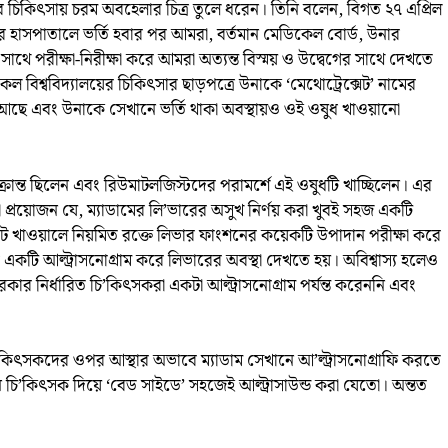
র চিকিৎসায় চরম অবহেলার চিত্র তুলে ধরেন। তিনি বলেন, বিগত ২৭ এপ্রিল
 হাসপাতালে ভর্তি হবার পর আমরা, বর্তমান মেডিকেল বোর্ড, উনার
ে সাথে পরীক্ষা-নিরীক্ষা করে আমরা অত্যন্ত বিস্ময় ও উদ্বেগের সাথে দেখতে
ল বিশ্ববিদ্যালয়ের চিকিৎসার ছাড়পত্রে উনাকে ‘মেথোট্রেক্সেট’ নামের
য়া আছে এবং উনাকে সেখানে ভর্তি থাকা অবস্থায়ও ওই ওষুধ খাওয়ানো
্রান্ত ছিলেন এবং রিউমাটলজিস্টদের পরামর্শে এই ওষুধটি খাচ্ছিলেন। এর
প্রয়োজন যে, ম্যাডামের লি’ভারের অসুখ নির্ণয় করা খুবই সহজ একটি
্সেট খাওয়ালে নিয়মিত রক্তে লিভার ফাংশনের কয়েকটি উপাদান পরীক্ষা করে
একটি আল্ট্রাসনোগ্রাম করে লিভারের অবস্থা দেখতে হয়। অবিশ্বাস্য হলেও
কার নির্ধারিত চি’কিৎসকরা একটা আল্ট্রাসনোগ্রাম পর্যন্ত করেননি এবং
’কিৎসকদের ওপর আস্থার অভাবে ম্যাডাম সেখানে আ’ল্ট্রাসনোগ্রাফি করতে
ন চি’কিৎসক দিয়ে ‘বেড সাইডে’ সহজেই আল্ট্রাসাউন্ড করা যেতো। অন্তত