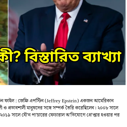
পস্টিন ফাইল : জেফ্রি এপস্টিন (Jeffrey Epstein) একজন আমেরিকান
 ও প্রভাবশালী মানুষদের সঙ্গে সম্পর্ক তৈরি করেছিলেন। ২০০৮ সালে
 ২০১৯ সালে যৌ’ন পা’চারের ফেডারাল অ’ভিযোগে গ্রে’প্তার হওয়ার পর