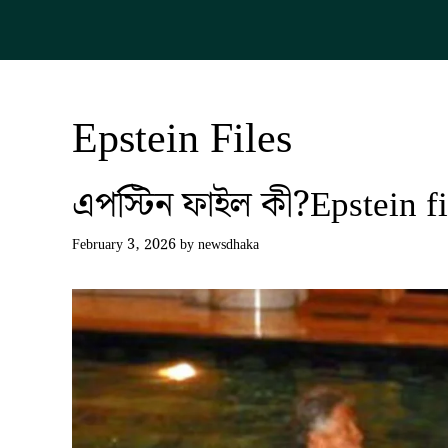
Skip
to
content
Epstein Files
এপস্টিন ফাইল কী?Epstein files
February 3, 2026
by
newsdhaka