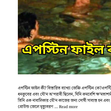
এপস্টিন ফাইল কী? বিস্তারিত ব্যাখ্যা জেফ্রি এপস্টিন কে?এ
ধনকুবের এবং যৌ’ন অ’পরাধী ছিলেন, যিনি কমবেশি ক্ষ’মতাশালী
তিনি এক নাবালিকার যৌ’ন কাজের জন্য দোষী সাব্যস্ত হন এবং
গ্রোউন্ড জেলে মৃত্যুবরণ …
Read more