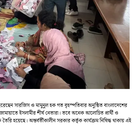
েরেছেন সারজিস ও মামুনুল হক গত বৃহস্পতিবার অনুষ্ঠিত বাংলাদেশের
ামায়াতে ইসলামীর শীর্ষ নেতারা। তবে অনেক আলোচিত প্রার্থী ও
য়েছে। অন্তর্বর্তীকালীন সরকার কর্তৃক কার্যক্রম নিষিদ্ধ থাকায় এই