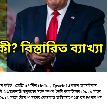
পস্টিন ফাইল : জেফ্রি এপস্টিন (Jeffrey Epstein) একজন আমেরিকান
 ও প্রভাবশালী মানুষদের সঙ্গে সম্পর্ক তৈরি করেছিলেন। ২০০৮ সালে
 ২০১৯ সালে যৌ’ন পা’চারের ফেডারাল অ’ভিযোগে গ্রে’প্তার হওয়ার পর