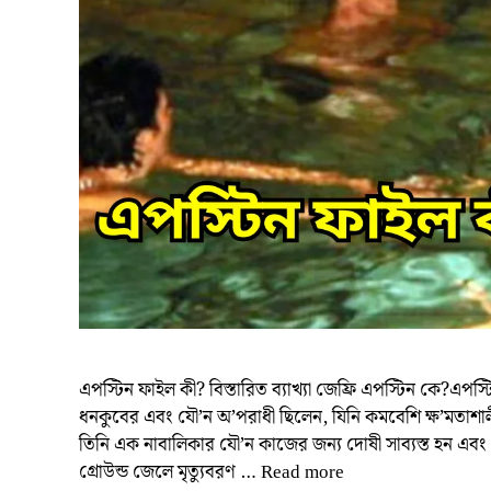
এপস্টিন ফাইল কী? বিস্তারিত ব্যাখ্যা জেফ্রি এপস্টিন কে?এ
ধনকুবের এবং যৌ’ন অ’পরাধী ছিলেন, যিনি কমবেশি ক্ষ’মতাশালী
তিনি এক নাবালিকার যৌ’ন কাজের জন্য দোষী সাব্যস্ত হন এবং
গ্রোউন্ড জেলে মৃত্যুবরণ …
Read more