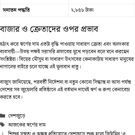
সনাতন পদ্ধতি
২,৮৫৮ টাকা
বাজার ও ক্রেতাদের ওপর প্রভাব
হঠাৎ করে স্বর্ণের দাম এতটা বৃদ্ধি পাওয়ায় সাধারণ ক্রেতা এবং অলংকার
ব্যবসায়ী—উভয় পক্ষই সরাসরি প্রভাবের মুখে পড়বেন বলে মনে করছেন
সংশ্লিষ্টরা। বিয়ের মৌসুম বা সাধারণ উৎসবের কেনাকাটায় সাধারণ মানুষের
নাগালের বাইরে চলে যাচ্ছে এই মূল্যবান ধাতু।
বাজুস জানিয়েছে, পরবর্তী নির্দেশনা বা নতুন কোনো সিদ্ধান্ত না আসা পর্যন্ত
দেশের সব জুয়েলারি প্রতিষ্ঠানে এই বর্তমান দামেই স্বর্ণ ও রুপা কেনাবেচা
করতে হবে।
Categories
দেশজুড়ে
Tags
আজকের স্বর্ণের দাম
শিশুর সুস্থতা ও অন্ধত্ব প্রতিরোধে দেশজুড়ে শুরু হলো ভিটামিন ‘এ