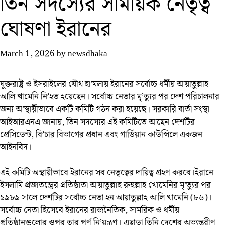
তিন সদস্যের সাময়িক নেতৃত্ব
ঘোষণা ইরানের
March 1, 2026
by
newsdhaka
যুক্তরাষ্ট্র ও ইসরাইলের যৌথ হা’মলায় ইরানের সর্বোচ্চ ধর্মীয় আয়াতুল্লাহ
আলি খামেনি নি’হত হয়েছেন। সর্বোচ্চ নেতার মৃ’ত্যুর পর দেশ পরিচালনার
জন্য অ’স্থায়ীভাবে একটি কমিটি গঠন করা হয়েছে। সরকারি বার্তা সংস্থা
আইআরএনএ জানায়, তিন সদস্যের এই কমিটিতে আছেন দেশটির
প্রেসিডেন্ট, বি’চার বিভাগের প্রধান এবং গার্ডিয়ান কাউন্সিলে একজন
আইনবিদ।
এই কমিটি অস্থায়ীভাবে ইরানের সব নেতৃত্বের দায়িত্ব গ্রহণ করবে।ইরানে
ইসলামি প্রজাতন্ত্রের প্রতিষ্ঠাতা আয়াতুল্লাহ রুহুল্লাহ খোমেনির মৃ’ত্যুর পর
১৯৮৯ সালে দেশটির সর্বোচ্চ নেতা হন আয়াতুল্লাহ আলি খামেনি (৮৬)।
সর্বোচ্চ নেতা হিসেবে ইরানের রাজনৈতিক, সামরিক ও ধর্মীয়
প্রতিষ্ঠানগুলোর ওপর তার পূর্ণ নি’য়ন্ত্রণ। এছাড়া তিনি দেশের অভ্যন্তরীণ