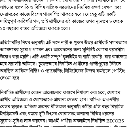
বিশেষ অগ্রাধিকার পাবেন। শিক্ষাগত যোগ্যতার পাশাপাশি প্রার্থীদের প্রিন্টিং
লাইনের যন্ত্রপাতি ও বিভিন্ন যান্ত্রিক সরঞ্জামের নিয়মিত রক্ষণাবেক্ষণ এবং
মেরামতের কাজে বিশেষ পারদর্শিতা থাকতে হবে। যেহেতু এটি একটি
দায়িত্বপূর্ণ কারিগরি পদ, তাই প্রার্থীদের এই কাজের ওপর ন্যূনতম ৮ থেকে
১০ বছরের বাস্তব অভিজ্ঞতা থাকতে হবে।
প্রতিষ্ঠানটির নিয়ম অনুযায়ী এই পদে নারী ও পুরুষ উভয় প্রার্থীরাই সমানভাবে
আবেদনের সুযোগ পাবেন এবং আবেদনের জন্য সুনির্দিষ্ট কোনো বয়সসীমা
উল্লেখ করা হয়নি। এটি একটি সম্পূর্ণ ফুলটাইম বা স্থায়ী চাকরি, যার কর্মক্ষেত্র
হবে সরাসরি অফিসে। চূড়ান্তভাবে নির্বাচিত প্রার্থীদের গাজীপুরের টঙ্গীতে
অবস্থিত আকিজ প্রিন্টিং ও প্যাকেজিং লিমিটেডের নিজস্ব কর্মস্থলে পোস্টিং
দেওয়া হবে।
নির্বাচিত প্রার্থীদের বেতন আলোচনার মাধ্যমে নির্ধারণ করা হবে, যেখানে
প্রার্থীর অভিজ্ঞতা ও যোগ্যতাকে প্রাধান্য দেওয়া হবে। মাসিক আকর্ষণীয়
বেতন ছাড়াও আকিজ গ্রুপের নীতিমালা অনুযায়ী কর্মীরা প্রতি বছর নিয়মিত
ইনক্রিমেন্ট এবং বছরে দুটি উৎসব বোনাসসহ অন্যান্য বিভিন্ন ধরনের
সুযোগ-সুবিধা লাভ করবেন। আগ্রহী প্রার্থীরা অনলাইনে নির্ধারিত
BDJOBS