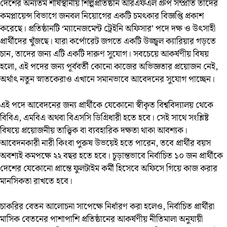
দেশের অন্যতম শীর্ষস্থানীয় শিল্পপ্রতিষ্ঠান আরএফএল গ্রুপ সম্প্রতি তাদের
কমপ্লায়েন্স বিভাগে জনবল নিয়োগের একটি চমৎকার বিজ্ঞপ্তি প্রকাশ
করেছে। প্রতিষ্ঠানটি ‘ম্যানেজমেন্ট ট্রেইনি অফিসার’ পদে দক্ষ ও উৎসাহী
প্রার্থীদের খুঁজছে। যারা কর্পোরেট জগতে একটি উজ্জ্বল ক্যারিয়ার গড়তে
চান, তাদের জন্য এটি একটি দারুণ সুযোগ। সবচেয়ে আকর্ষণীয় বিষয়
হলো, এই পদের জন্য পূর্ববর্তী কোনো কাজের অভিজ্ঞতার প্রয়োজন নেই,
অর্থাৎ নতুন স্নাতকেরাও এখানে সমানভাবে আবেদনের সুযোগ পাচ্ছেন।
এই পদে আবেদনের জন্য প্রার্থীকে যেকোনো স্বীকৃত বিশ্ববিদ্যালয় থেকে
বিবিএ, এমবিএ অথবা বিএসসি ডিগ্রিধারী হতে হবে। সেই সাথে সংশ্লিষ্ট
বিষয়ে প্রয়োজনীয় তাত্ত্বিক বা ব্যবহারিক দক্ষতা থাকা আবশ্যক।
আবেদনকারী নারী কিংবা পুরুষ উভয়েই হতে পারেন, তবে প্রার্থীর বয়স
অবশ্যই কমপক্ষে ২২ বছর হতে হবে। চূড়ান্তভাবে নির্বাচিত ১০ জন প্রার্থীকে
দেশের যেকোনো প্রান্তে ফুলটাইম কর্মী হিসেবে অফিসে গিয়ে কাজ করার
মানসিকতা রাখতে হবে।
চাকরির বেতন আলোচনা সাপেক্ষে নির্ধারণ করা হলেও, নির্বাচিত প্রার্থীরা
মাসিক বেতনের পাশাপাশি প্রতিষ্ঠানের আকর্ষণীয় নীতিমালা অনুযায়ী