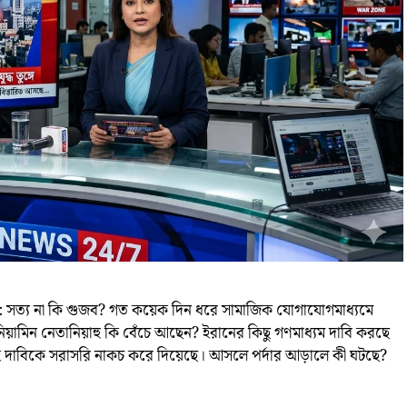
্যম: সত্য না কি গুজব? গত কয়েক দিন ধরে সামাজিক যোগাযোগমাধ্যমে
বেনিয়ামিন নেতানিয়াহু কি বেঁচে আছেন? ইরানের কিছু গণমাধ্যম দাবি করছে
 দাবিকে সরাসরি নাকচ করে দিয়েছে। আসলে পর্দার আড়ালে কী ঘটছে?